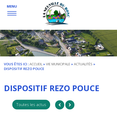
MENU
VOUS ÊTES ICI :
ACCUEIL
»
VIE MUNICIPALE
»
ACTUALITÉS
»
DISPOSITIF REZO POUCE
DISPOSITIF REZO POUCE
Toutes les actus