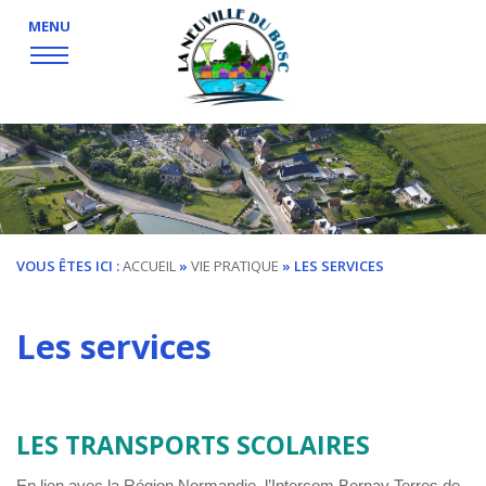
MENU
VOUS ÊTES ICI :
ACCUEIL
»
VIE PRATIQUE
»
LES SERVICES
Les services
LES TRANSPORTS SCOLAIRES
En lien avec la Région Normandie, l’Intercom Bernay Terres de