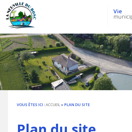
Vie
munici
VOUS ÊTES ICI :
ACCUEIL
» PLAN DU SITE
Plan du site