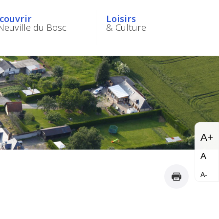
couvrir
Loisirs
Neuville du Bosc
& Culture
A+
A
A-