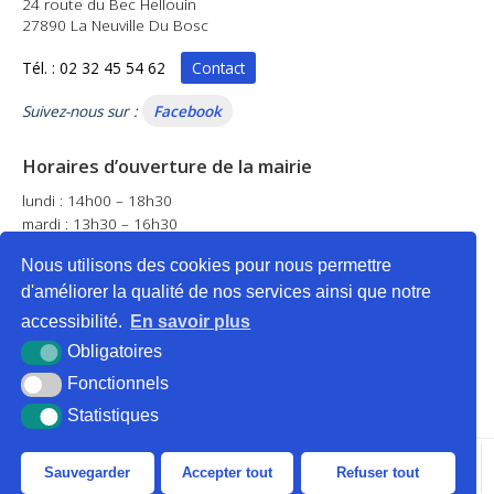
24 route du Bec Hellouin
27890 La Neuville Du Bosc
Tél. : 02 32 45 54 62
Contact
Suivez-nous sur :
Facebook
Horaires d’ouverture de la mairie
lundi : 14h00 – 18h30
mardi : 13h30 – 16h30
mercredi : 14h00 – 17h00
Nous utilisons des cookies pour nous permettre
jeudi : fermé
d'améliorer la qualité de nos services ainsi que notre
vendredi : 14h00 – 18h30
samedi : 9h00 – 12h00
accessibilité.
En savoir plus
Obligatoires
Fonctionnels
Statistiques
Plan du site
Mentions légales
Accessibilité
Krea3
Sauvegarder
Accepter tout
Refuser tout