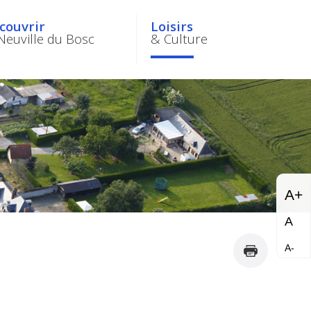
couvrir
Loisirs
Neuville du Bosc
& Culture
A+
A
A-