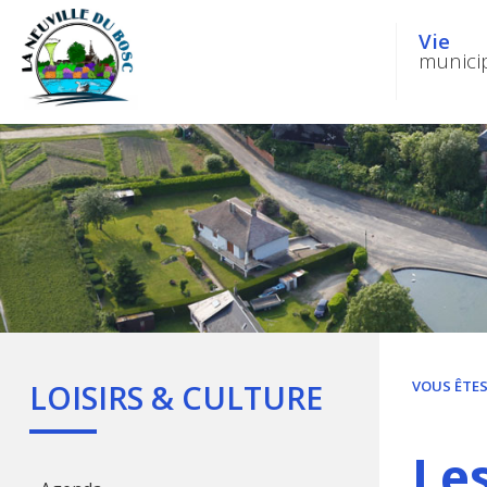
Vie
munici
LOISIRS
& CULTURE
VOUS ÊTES 
Le