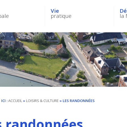
Vie
Dé
pale
pratique
la 
ICI :
ACCUEIL
»
LOISIRS & CULTURE
»
LES RANDONNÉES
s randonnées