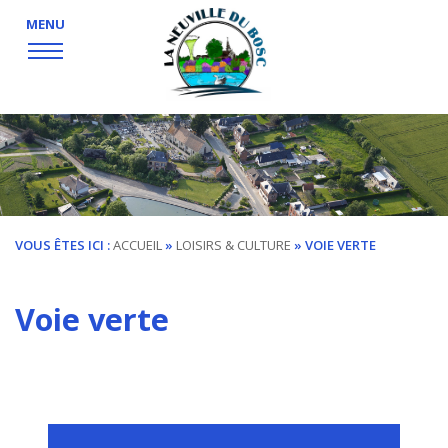
MENU
VOUS ÊTES ICI :
ACCUEIL
»
LOISIRS & CULTURE
»
VOIE VERTE
Voie verte