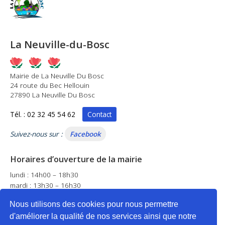
La Neuville-du-Bosc
Mairie de La Neuville Du Bosc
24 route du Bec Hellouin
27890 La Neuville Du Bosc
Tél. : 02 32 45 54 62
Contact
Suivez-nous sur :
Facebook
Horaires d’ouverture de la mairie
lundi : 14h00 – 18h30
mardi : 13h30 – 16h30
mercredi : 14h00 – 17h00
Nous utilisons des cookies pour nous permettre
jeudi : fermé
d'améliorer la qualité de nos services ainsi que notre
vendredi : 14h00 – 18h30