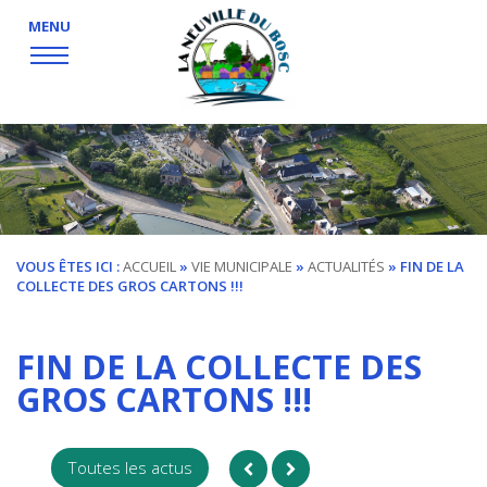
MENU
VOUS ÊTES ICI :
ACCUEIL
»
VIE MUNICIPALE
»
ACTUALITÉS
» FIN DE LA
COLLECTE DES GROS CARTONS !!!
FIN DE LA COLLECTE DES
GROS CARTONS !!!
Toutes les actus