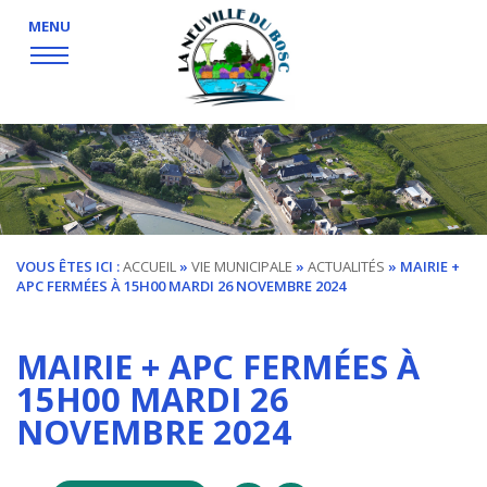
MENU
VOUS ÊTES ICI :
ACCUEIL
»
VIE MUNICIPALE
»
ACTUALITÉS
» MAIRIE +
APC FERMÉES À 15H00 MARDI 26 NOVEMBRE 2024
MAIRIE + APC FERMÉES À
15H00 MARDI 26
NOVEMBRE 2024