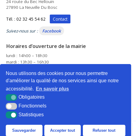
24 route du Bec Hellouin
27890 La Neuville Du Bosc
Tél. : 02 32 45 54 62
Contact
Suivez-nous sur :
Facebook
Horaires d’ouverture de la mairie
lundi : 14h00 – 18h30
mardi : 13h30 – 16h30
mercredi : 14h00 – 17h00
Nous utilisons des cookies pour nous permettre
jeudi : fermé
d'améliorer la qualité de nos services ainsi que notre
vendredi : 14h00 – 18h30
samedi : 9h00 – 12h00
accessibilité.
En savoir plus
Obligatoires
Fonctionnels
Statistiques
Plan du site
Mentions légales
Accessibilité
Krea3
Sauvegarder
Accepter tout
Refuser tout