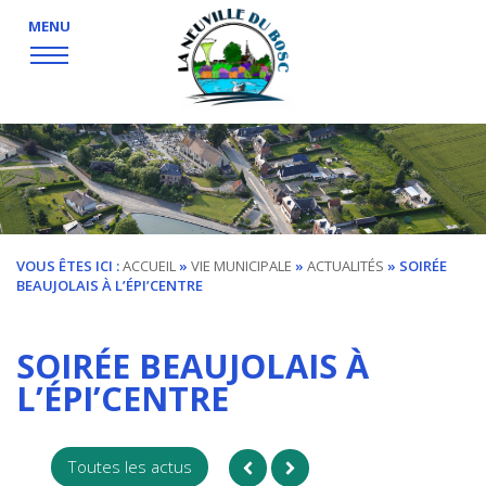
MENU
VOUS ÊTES ICI :
ACCUEIL
»
VIE MUNICIPALE
»
ACTUALITÉS
» SOIRÉE
BEAUJOLAIS À L’ÉPI’CENTRE
SOIRÉE BEAUJOLAIS À
L’ÉPI’CENTRE
Toutes les actus