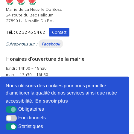
Mairie de La Neuville Du Bosc
24 route du Bec Hellouin
27890 La Neuville Du Bosc
Tél. : 02 32 45 54 62
Contact
Suivez-nous sur :
Facebook
Horaires d’ouverture de la mairie
lundi : 14h00 – 18h30
mardi : 13h30 – 16h30
mercredi : 14h00 – 17h00
Nous utilisons des cookies pour nous permettre
jeudi : fermé
d'améliorer la qualité de nos services ainsi que notre
vendredi : 14h00 – 18h30
samedi : 9h00 – 12h00
accessibilité.
En savoir plus
Obligatoires
Fonctionnels
Statistiques