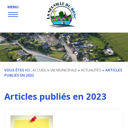
MENU
VOUS ÊTES ICI :
ACCUEIL
»
VIE
MUNICIPALE
»
ACTUALITÉS
» ARTICLES
PUBLIÉS EN 2023
Articles publiés en 2023