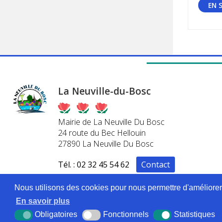
EN 
La Neuville-du-Bosc
Mairie de La Neuville Du Bosc
24 route du Bec Hellouin
27890 La Neuville Du Bosc
Tél. : 02 32 45 54 62
Contact
Suivez-nous sur :
Facebook
Nous utilisons des cookies pour nous permettre d'améliorer l
En savoir plus
Obligatoires
Fonctionnels
Statistiques
Pl