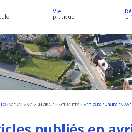
Vie
Dé
pale
pratique
la 
ICI :
ACCUEIL
»
VIE
MUNICIPALE
»
ACTUALITÉS
» ARTICLES PUBLIÉS EN AVR
icles publiés en avr