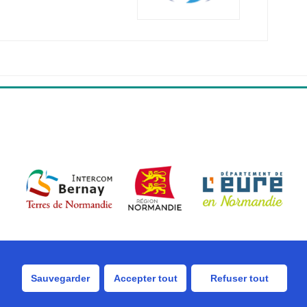
Sauvegarder
Accepter tout
Refuser tout