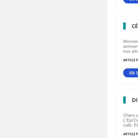
CÉ
Monsieu
anniver
nos aîn
ARTICLE P
EN 
DI
Chers a
L'Epi'C
café. P
ARTICLE P