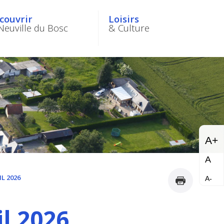
couvrir
Loisirs
Neuville du Bosc
& Culture
A+
A
IL 2026
A-
il 2026