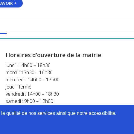
SAVOIR +
Horaires d’ouverture de la mairie
lundi : 14h00 – 18h30
mardi : 13h30 – 16h30
mercredi : 14h00 – 17h00
jeudi : fermé
vendredi : 14h00 – 18h30
samedi : 9h00 – 12h00
a qualité de nos services ainsi que notre accessibilité.
an du site
Mentions légales
Accessibilité
Krea3